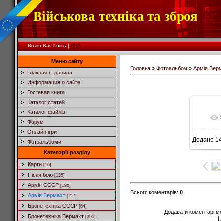
Військова техніка та зброя
Вітаю Вас
Гість
|
RSS
Меню сайту
Головна
»
Фотоальбом
»
Армія Вер
Главная страница
Информация о сайте
Гостевая книга
Каталог статей
Каталог файлів
Форум
Онлайн ігри
Додано
14
Фотоальбоми
6
Категорії розділу
Карти
[16]
Після бою
[135]
Армія СССР
[195]
Всього коментарів
:
0
Армія Вермахт
[217]
Бронетехніка СССР
[64]
Додавати коментарі м
Бронетехніка Вермахт
[395]
[