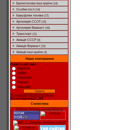
Бронетехніка інші країни
[18]
Особистості
[18]
Камуфляж техніки
[72]
Артилерія СССР
[18]
Артилерія Вермахт
[48]
Транспорт
[11]
Авіація СССР
[9]
Авіація Вермахт
[18]
Авіація інші країни
[4]
Наше опитування
Оцініть мій сайт
Відмінно
Добре
Непогано
Погано
Жахливо
Результати
|
Архів опитувань
Всього відповідей:
207
Статистика
Рейтинг лучших сайтов РУнета