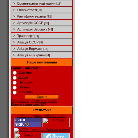
Бронетехніка інші країни
[18]
Особистості
[18]
Камуфляж техніки
[72]
Артилерія СССР
[18]
Артилерія Вермахт
[48]
Транспорт
[11]
Авіація СССР
[9]
Авіація Вермахт
[18]
Авіація інші країни
[4]
Наше опитування
Оцініть мій сайт
Відмінно
Добре
Непогано
Погано
Жахливо
Результати
|
Архів опитувань
Всього відповідей:
207
Статистика
Рейтинг лучших сайтов РУнета