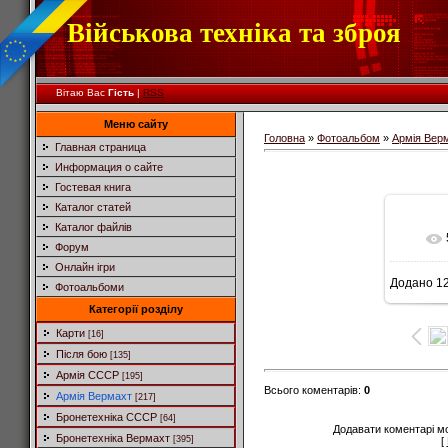
Військова техніка та зброя
Вітаю Вас
Гість
|
RSS
Меню сайту
Головна
»
Фотоальбом
»
Армія Вер
Главная страница
Информация о сайте
Гостевая книга
Каталог статей
Каталог файлів
Форум
Онлайн ігри
Додано
12
Фотоальбоми
9
Категорії розділу
Карти
[16]
Після бою
[135]
Армія СССР
[195]
Всього коментарів
:
0
Армія Вермахт
[217]
Бронетехніка СССР
[64]
Додавати коментарі м
Бронетехніка Вермахт
[395]
[