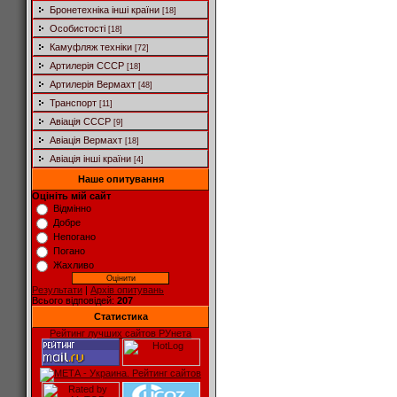
Бронетехніка інші країни
[18]
Особистості
[18]
Камуфляж техніки
[72]
Артилерія СССР
[18]
Артилерія Вермахт
[48]
Транспорт
[11]
Авіація СССР
[9]
Авіація Вермахт
[18]
Авіація інші країни
[4]
Наше опитування
Оцініть мій сайт
Відмінно
Добре
Непогано
Погано
Жахливо
Результати
|
Архів опитувань
Всього відповідей:
207
Статистика
Рейтинг лучших сайтов РУнета