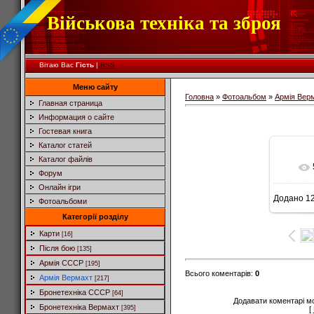
Військова техніка та зброя
Вітаю Вас
Гість
|
RSS
Меню сайту
Головна
»
Фотоальбом
»
Армія Вер
Главная страница
Информация о сайте
Гостевая книга
Каталог статей
Каталог файлів
Форум
Онлайн ігри
Додано
12
Фотоальбоми
9
Категорії розділу
Карти
[16]
Після бою
[135]
Армія СССР
[195]
Всього коментарів
:
0
Армія Вермахт
[217]
Бронетехніка СССР
[64]
Додавати коментарі м
Бронетехніка Вермахт
[395]
[