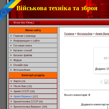
Військова техніка та зброя
Вітаю Вас
Гість
|
RSS
Меню сайту
Головна
»
Фотоальбом
»
Армія Вер
Главная страница
Информация о сайте
Гостевая книга
Каталог статей
Каталог файлів
Форум
Онлайн ігри
Додано
15
Фотоальбоми
Категорії розділу
Карти
[16]
Після бою
[135]
Армія СССР
[195]
Всього коментарів
:
0
Армія Вермахт
[217]
Бронетехніка СССР
[64]
Додавати коментарі м
Бронетехніка Вермахт
[395]
[