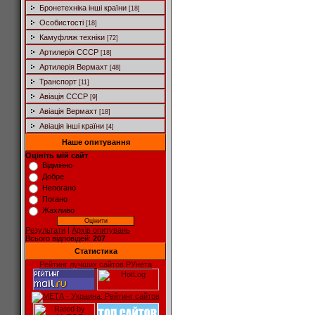
Бронетехніка інші країни
[18]
Особистості
[18]
Камуфляж техніки
[72]
Артилерія СССР
[18]
Артилерія Вермахт
[48]
Транспорт
[11]
Авіація СССР
[9]
Авіація Вермахт
[18]
Авіація інші країни
[4]
Наше опитування
Оцініть мій сайт
Відмінно
Добре
Непогано
Погано
Жахливо
Результати
|
Архів опитувань
Всього відповідей:
207
Статистика
Рейтинг лучших сайтов РУнета