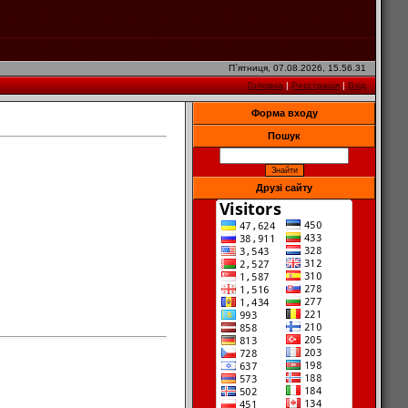
П`ятниця, 07.08.2026, 15.56.31
Головна
|
Реєстрація
|
Вхід
Форма входу
Пошук
Друзі сайту