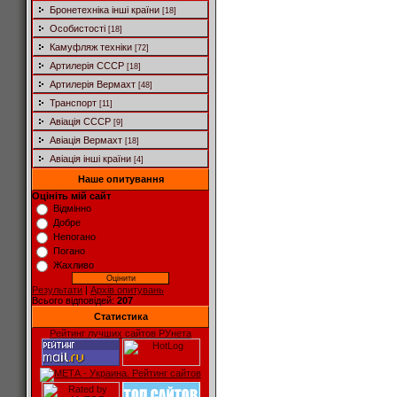
Бронетехніка інші країни
[18]
Особистості
[18]
Камуфляж техніки
[72]
Артилерія СССР
[18]
Артилерія Вермахт
[48]
Транспорт
[11]
Авіація СССР
[9]
Авіація Вермахт
[18]
Авіація інші країни
[4]
Наше опитування
Оцініть мій сайт
Відмінно
Добре
Непогано
Погано
Жахливо
Результати
|
Архів опитувань
Всього відповідей:
207
Статистика
Рейтинг лучших сайтов РУнета