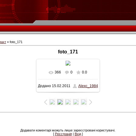
махт
» foto_171
foto_171
366
0
0.0
Додано
15.02.2011
Alexc_1984
Додавати коментарі можуть лише зареєстровані користувачі.
[
Реєстрація
|
Вхід
]