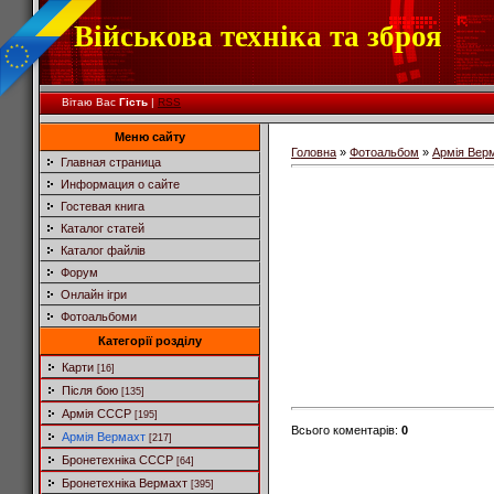
Військова техніка та зброя
Вітаю Вас
Гість
|
RSS
Меню сайту
Головна
»
Фотоальбом
»
Армія Вер
Главная страница
Информация о сайте
Гостевая книга
Каталог статей
Каталог файлів
Форум
Онлайн ігри
Фотоальбоми
Категорії розділу
Карти
[16]
Після бою
[135]
Армія СССР
[195]
Всього коментарів
:
0
Армія Вермахт
[217]
Бронетехніка СССР
[64]
Бронетехніка Вермахт
[395]