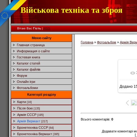
Військова техніка та зброя
Вітаю Вас
Гість
|
RSS
Меню сайту
Головна
»
Фотоальбом
»
Армія Вер
Главная страница
Информация о сайте
Гостевая книга
Каталог статей
Каталог файлів
Форум
Онлайн ігри
Додано
15
Фотоальбоми
Категорії розділу
Карти
[16]
Після бою
[135]
Армія СССР
[195]
Всього коментарів
:
0
Армія Вермахт
[217]
Бронетехніка СССР
[64]
Додавати коментарі м
Бронетехніка Вермахт
[395]
[