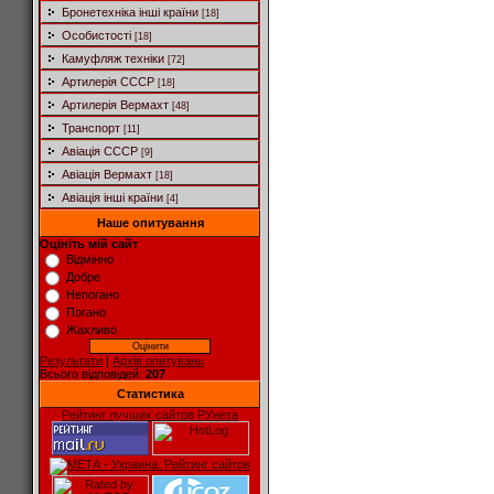
Бронетехніка інші країни
[18]
Особистості
[18]
Камуфляж техніки
[72]
Артилерія СССР
[18]
Артилерія Вермахт
[48]
Транспорт
[11]
Авіація СССР
[9]
Авіація Вермахт
[18]
Авіація інші країни
[4]
Наше опитування
Оцініть мій сайт
Відмінно
Добре
Непогано
Погано
Жахливо
Результати
|
Архів опитувань
Всього відповідей:
207
Статистика
Рейтинг лучших сайтов РУнета