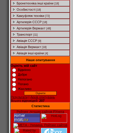
Бронетехніка інші країни
[18]
Особистості
[18]
Камуфляж техніки
[72]
Артилерія СССР
[18]
Артилерія Вермахт
[48]
Транспорт
[11]
Авіація СССР
[9]
Авіація Вермахт
[18]
Авіація інші країни
[4]
Наше опитування
Оцініть мій сайт
Відмінно
Добре
Непогано
Погано
Жахливо
Результати
|
Архів опитувань
Всього відповідей:
207
Статистика
Рейтинг лучших сайтов РУнета