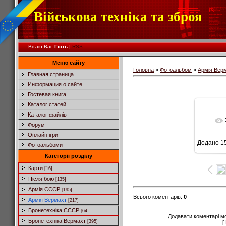
Військова техніка та зброя
Вітаю Вас
Гість
|
RSS
Меню сайту
Головна
»
Фотоальбом
»
Армія Вер
Главная страница
Информация о сайте
Гостевая книга
Каталог статей
Каталог файлів
Форум
Онлайн ігри
Додано
15
Фотоальбоми
Категорії розділу
Карти
[16]
Після бою
[135]
Армія СССР
[195]
Всього коментарів
:
0
Армія Вермахт
[217]
Бронетехніка СССР
[64]
Додавати коментарі м
Бронетехніка Вермахт
[395]
[