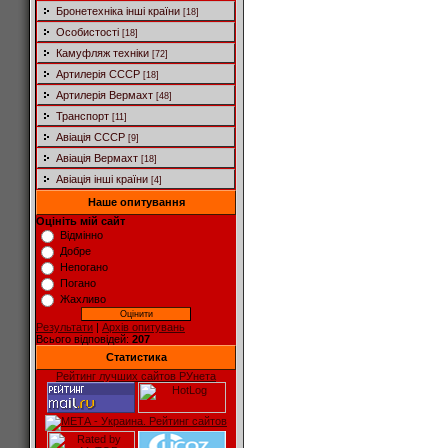
Бронетехніка інші країни
[18]
Особистості
[18]
Камуфляж техніки
[72]
Артилерія СССР
[18]
Артилерія Вермахт
[48]
Транспорт
[11]
Авіація СССР
[9]
Авіація Вермахт
[18]
Авіація інші країни
[4]
Наше опитування
Оцініть мій сайт
Відмінно
Добре
Непогано
Погано
Жахливо
Результати
|
Архів опитувань
Всього відповідей:
207
Статистика
Рейтинг лучших сайтов РУнета