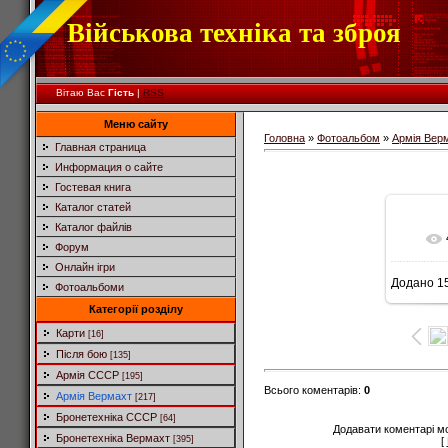
Військова техніка та зброя
Вітаю Вас
Гість
|
RSS
Меню сайту
Головна
»
Фотоальбом
»
Армія Вер
Главная страница
Информация о сайте
Гостевая книга
Каталог статей
Каталог файлів
Форум
Онлайн ігри
Додано
15
Фотоальбоми
Категорії розділу
Карти
[16]
Після бою
[135]
Армія СССР
[195]
Всього коментарів
:
0
Армія Вермахт
[217]
Бронетехніка СССР
[64]
Додавати коментарі м
Бронетехніка Вермахт
[395]
[