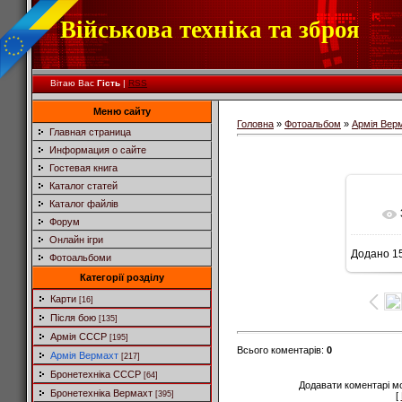
Військова техніка та зброя
Вітаю Вас
Гість
|
RSS
Меню сайту
Головна
»
Фотоальбом
»
Армія Вер
Главная страница
Информация о сайте
Гостевая книга
Каталог статей
Каталог файлів
Форум
Онлайн ігри
Додано
15
Фотоальбоми
Категорії розділу
Карти
[16]
Після бою
[135]
Армія СССР
[195]
Всього коментарів
:
0
Армія Вермахт
[217]
Бронетехніка СССР
[64]
Додавати коментарі м
Бронетехніка Вермахт
[395]
[