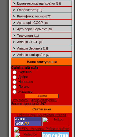
Бронетехніка інші країни
[18]
Особистості
[18]
Камуфляж техніки
[72]
Артилерія СССР
[18]
Артилерія Вермахт
[48]
Транспорт
[11]
Авіація СССР
[9]
Авіація Вермахт
[18]
Авіація інші країни
[4]
Наше опитування
Оцініть мій сайт
Відмінно
Добре
Непогано
Погано
Жахливо
Результати
|
Архів опитувань
Всього відповідей:
207
Статистика
Рейтинг лучших сайтов РУнета