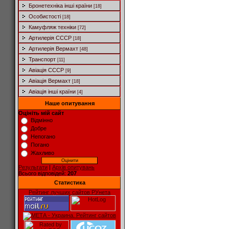
Бронетехніка інші країни
[18]
Особистості
[18]
Камуфляж техніки
[72]
Артилерія СССР
[18]
Артилерія Вермахт
[48]
Транспорт
[11]
Авіація СССР
[9]
Авіація Вермахт
[18]
Авіація інші країни
[4]
Наше опитування
Оцініть мій сайт
Відмінно
Добре
Непогано
Погано
Жахливо
Результати
|
Архів опитувань
Всього відповідей:
207
Статистика
Рейтинг лучших сайтов РУнета