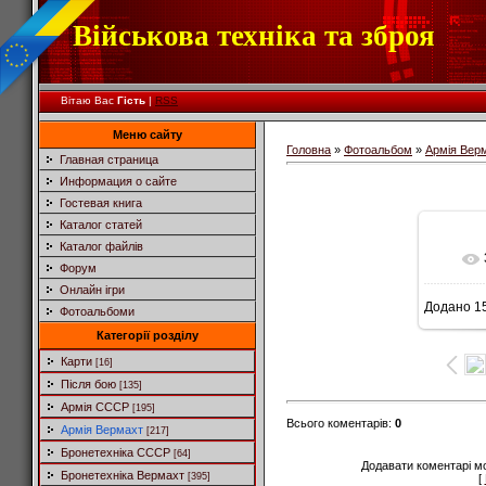
Військова техніка та зброя
Вітаю Вас
Гість
|
RSS
Меню сайту
Головна
»
Фотоальбом
»
Армія Вер
Главная страница
Информация о сайте
Гостевая книга
Каталог статей
Каталог файлів
Форум
Онлайн ігри
Додано
15
Фотоальбоми
Категорії розділу
Карти
[16]
Після бою
[135]
Армія СССР
[195]
Всього коментарів
:
0
Армія Вермахт
[217]
Бронетехніка СССР
[64]
Додавати коментарі м
Бронетехніка Вермахт
[395]
[