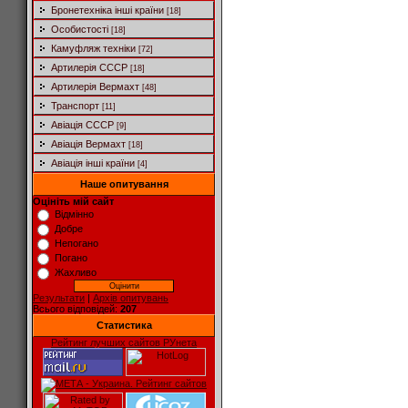
Бронетехніка інші країни
[18]
Особистості
[18]
Камуфляж техніки
[72]
Артилерія СССР
[18]
Артилерія Вермахт
[48]
Транспорт
[11]
Авіація СССР
[9]
Авіація Вермахт
[18]
Авіація інші країни
[4]
Наше опитування
Оцініть мій сайт
Відмінно
Добре
Непогано
Погано
Жахливо
Результати
|
Архів опитувань
Всього відповідей:
207
Статистика
Рейтинг лучших сайтов РУнета