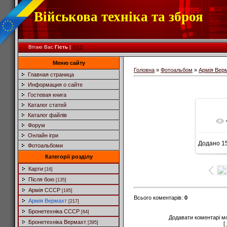
Військова техніка та зброя
Вітаю Вас
Гість
|
RSS
Меню сайту
Головна
»
Фотоальбом
»
Армія Вер
Главная страница
Информация о сайте
Гостевая книга
Каталог статей
Каталог файлів
Форум
Онлайн ігри
Додано
15
Фотоальбоми
Категорії розділу
Карти
[16]
Після бою
[135]
Армія СССР
[195]
Всього коментарів
:
0
Армія Вермахт
[217]
Бронетехніка СССР
[64]
Додавати коментарі м
Бронетехніка Вермахт
[395]
[