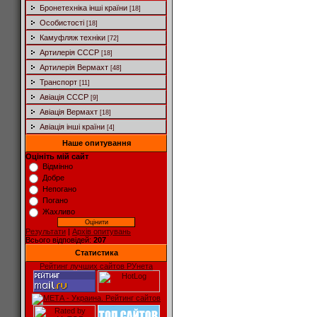
Бронетехніка інші країни
[18]
Особистості
[18]
Камуфляж техніки
[72]
Артилерія СССР
[18]
Артилерія Вермахт
[48]
Транспорт
[11]
Авіація СССР
[9]
Авіація Вермахт
[18]
Авіація інші країни
[4]
Наше опитування
Оцініть мій сайт
Відмінно
Добре
Непогано
Погано
Жахливо
Результати
|
Архів опитувань
Всього відповідей:
207
Статистика
Рейтинг лучших сайтов РУнета