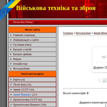
Військова техніка та зброя
Вітаю Вас
Гість
|
RSS
Меню сайту
Головна
»
Фотоальбом
»
Армія Вер
Главная страница
Информация о сайте
Гостевая книга
Каталог статей
Каталог файлів
Форум
Онлайн ігри
Додано
15
Фотоальбоми
Категорії розділу
Карти
[16]
Після бою
[135]
Армія СССР
[195]
Всього коментарів
:
0
Армія Вермахт
[217]
Бронетехніка СССР
[64]
Додавати коментарі м
Бронетехніка Вермахт
[395]
[