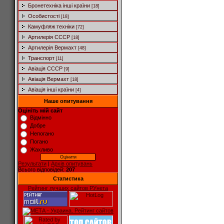
Бронетехніка інші країни
[18]
Особистості
[18]
Камуфляж техніки
[72]
Артилерія СССР
[18]
Артилерія Вермахт
[48]
Транспорт
[11]
Авіація СССР
[9]
Авіація Вермахт
[18]
Авіація інші країни
[4]
Наше опитування
Оцініть мій сайт
Відмінно
Добре
Непогано
Погано
Жахливо
Результати
|
Архів опитувань
Всього відповідей:
207
Статистика
Рейтинг лучших сайтов РУнета