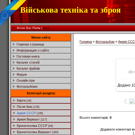
Військова техніка та зброя
Вітаю Вас
Гість
|
RSS
Меню сайту
Головна
»
Фотоальбом
»
Армія СС
Главная страница
Информация о сайте
Гостевая книга
Каталог статей
Каталог файлів
Форум
Онлайн ігри
Додано
10
Фотоальбоми
Категорії розділу
Карти
[16]
Після бою
[135]
Армія СССР
[195]
Всього коментарів
:
0
Армія Вермахт
[217]
Бронетехніка СССР
[64]
Додавати коментарі м
Бронетехніка Вермахт
[395]
[