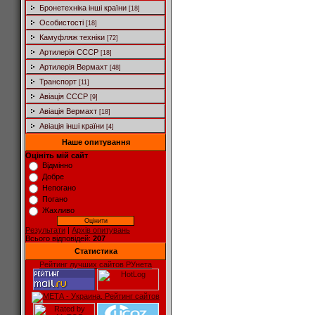
Бронетехніка інші країни
[18]
Особистості
[18]
Камуфляж техніки
[72]
Артилерія СССР
[18]
Артилерія Вермахт
[48]
Транспорт
[11]
Авіація СССР
[9]
Авіація Вермахт
[18]
Авіація інші країни
[4]
Наше опитування
Оцініть мій сайт
Відмінно
Добре
Непогано
Погано
Жахливо
Результати
|
Архів опитувань
Всього відповідей:
207
Статистика
Рейтинг лучших сайтов РУнета