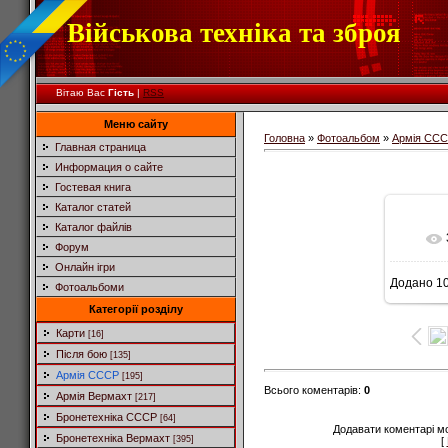
Військова техніка та зброя
Вітаю Вас
Гість
|
RSS
Меню сайту
Головна
»
Фотоальбом
»
Армія СС
Главная страница
Информация о сайте
Гостевая книга
Каталог статей
Каталог файлів
Форум
Онлайн ігри
Додано
10
Фотоальбоми
Категорії розділу
Карти
[16]
Після бою
[135]
Армія СССР
[195]
Всього коментарів
:
0
Армія Вермахт
[217]
Бронетехніка СССР
[64]
Додавати коментарі м
Бронетехніка Вермахт
[395]
[