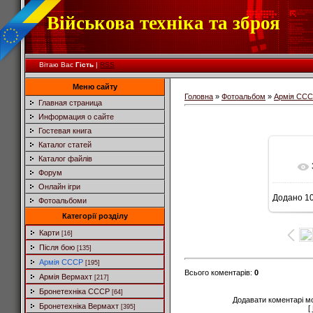
Військова техніка та зброя
Вітаю Вас
Гість
|
RSS
Меню сайту
Головна
»
Фотоальбом
»
Армія СС
Главная страница
Информация о сайте
Гостевая книга
Каталог статей
Каталог файлів
Форум
Онлайн ігри
Додано
10
Фотоальбоми
Категорії розділу
Карти
[16]
Після бою
[135]
Армія СССР
[195]
Всього коментарів
:
0
Армія Вермахт
[217]
Бронетехніка СССР
[64]
Додавати коментарі м
Бронетехніка Вермахт
[395]
[