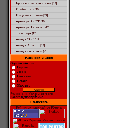
Бронетехніка інші країни
[18]
Особистості
[18]
Камуфляж техніки
[72]
Артилерія СССР
[18]
Артилерія Вермахт
[48]
Транспорт
[11]
Авіація СССР
[9]
Авіація Вермахт
[18]
Авіація інші країни
[4]
Наше опитування
Оцініть мій сайт
Відмінно
Добре
Непогано
Погано
Жахливо
Результати
|
Архів опитувань
Всього відповідей:
207
Статистика
Рейтинг лучших сайтов РУнета