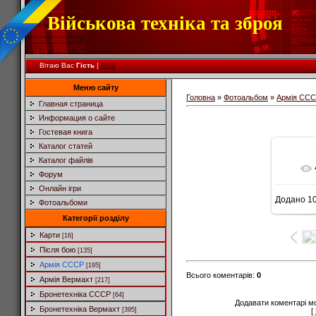
Військова техніка та зброя
Вітаю Вас
Гість
|
RSS
Меню сайту
Головна
»
Фотоальбом
»
Армія СС
Главная страница
Информация о сайте
Гостевая книга
Каталог статей
Каталог файлів
Форум
Онлайн ігри
Додано
10
Фотоальбоми
Категорії розділу
Карти
[16]
Після бою
[135]
Армія СССР
[195]
Всього коментарів
:
0
Армія Вермахт
[217]
Бронетехніка СССР
[64]
Додавати коментарі м
Бронетехніка Вермахт
[395]
[