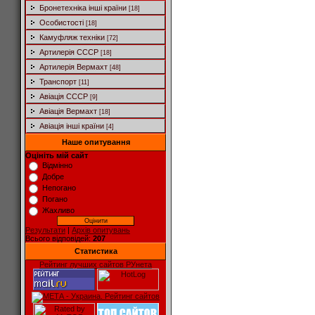
Бронетехніка інші країни
[18]
Особистості
[18]
Камуфляж техніки
[72]
Артилерія СССР
[18]
Артилерія Вермахт
[48]
Транспорт
[11]
Авіація СССР
[9]
Авіація Вермахт
[18]
Авіація інші країни
[4]
Наше опитування
Оцініть мій сайт
Відмінно
Добре
Непогано
Погано
Жахливо
Результати
|
Архів опитувань
Всього відповідей:
207
Статистика
Рейтинг лучших сайтов РУнета