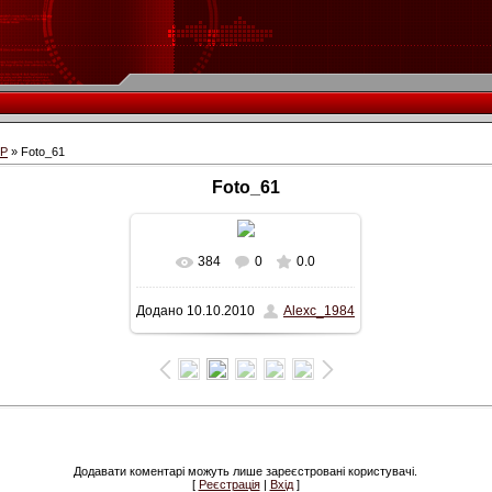
СР
» Foto_61
Foto_61
384
0
0.0
Додано
10.10.2010
Alexc_1984
Додавати коментарі можуть лише зареєстровані користувачі.
[
Реєстрація
|
Вхід
]