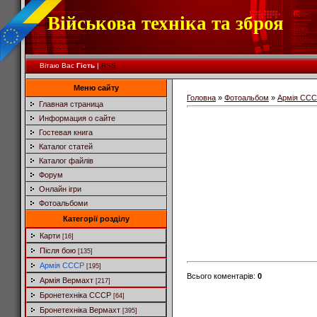
Військова техніка та зброя
Вітаю Вас
Гість
|
RSS
Меню сайту
Головна
»
Фотоальбом
»
Армія СС
Главная страница
Информация о сайте
Гостевая книга
Каталог статей
Каталог файлів
Форум
Онлайн ігри
Фотоальбоми
Категорії розділу
Карти
[16]
Після бою
[135]
Армія СССР
[195]
Всього коментарів
:
0
Армія Вермахт
[217]
Бронетехніка СССР
[64]
Бронетехніка Вермахт
[395]