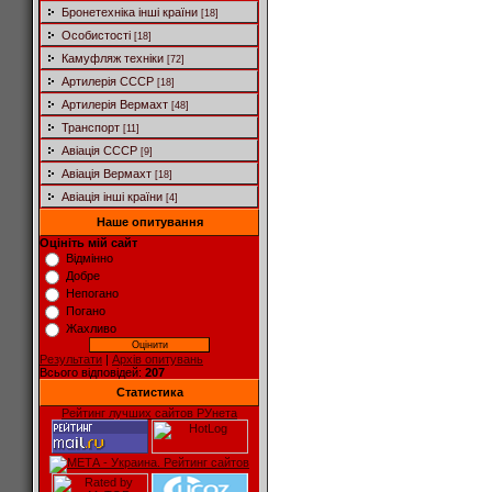
Бронетехніка інші країни
[18]
Особистості
[18]
Камуфляж техніки
[72]
Артилерія СССР
[18]
Артилерія Вермахт
[48]
Транспорт
[11]
Авіація СССР
[9]
Авіація Вермахт
[18]
Авіація інші країни
[4]
Наше опитування
Оцініть мій сайт
Відмінно
Добре
Непогано
Погано
Жахливо
Результати
|
Архів опитувань
Всього відповідей:
207
Статистика
Рейтинг лучших сайтов РУнета