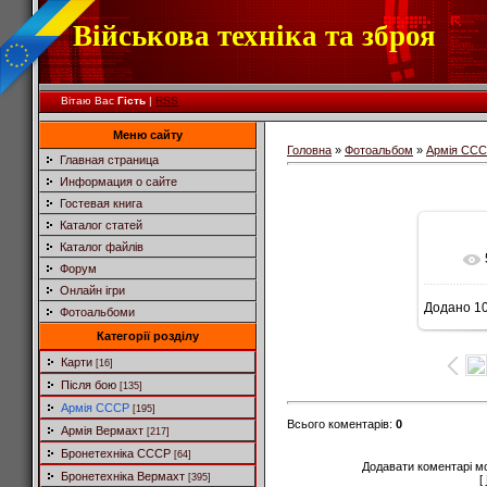
Військова техніка та зброя
Вітаю Вас
Гість
|
RSS
Меню сайту
Головна
»
Фотоальбом
»
Армія СС
Главная страница
Информация о сайте
Гостевая книга
Каталог статей
Каталог файлів
Форум
Онлайн ігри
Додано
10
Фотоальбоми
8
Категорії розділу
Карти
[16]
Після бою
[135]
Армія СССР
[195]
Всього коментарів
:
0
Армія Вермахт
[217]
Бронетехніка СССР
[64]
Додавати коментарі м
Бронетехніка Вермахт
[395]
[