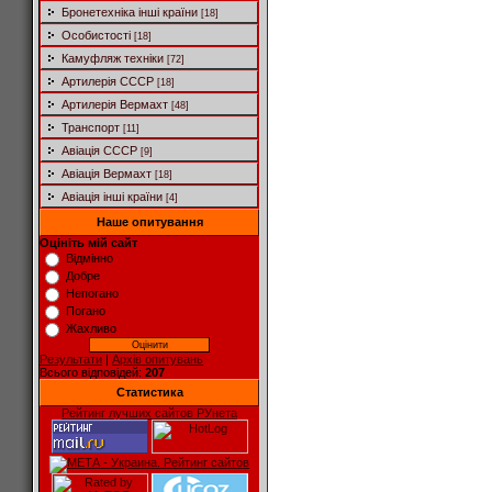
Бронетехніка інші країни
[18]
Особистості
[18]
Камуфляж техніки
[72]
Артилерія СССР
[18]
Артилерія Вермахт
[48]
Транспорт
[11]
Авіація СССР
[9]
Авіація Вермахт
[18]
Авіація інші країни
[4]
Наше опитування
Оцініть мій сайт
Відмінно
Добре
Непогано
Погано
Жахливо
Результати
|
Архів опитувань
Всього відповідей:
207
Статистика
Рейтинг лучших сайтов РУнета