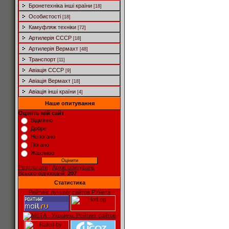
Бронетехніка інші країни
[18]
Особистості
[18]
Камуфляж техніки
[72]
Артилерія СССР
[18]
Артилерія Вермахт
[48]
Транспорт
[11]
Авіація СССР
[9]
Авіація Вермахт
[18]
Авіація інші країни
[4]
Наше опитування
Оцініть мій сайт
Відмінно
Добре
Непогано
Погано
Жахливо
Результати
|
Архів опитувань
Всього відповідей:
207
Статистика
Рейтинг лучших сайтов РУнета