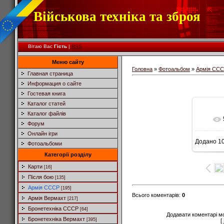
Військова техніка та зброя
Вітаю Вас
Гість
|
RSS
Меню сайту
Головна
»
Фотоальбом
»
Армія СС
Главная страница
Информация о сайте
Гостевая книга
Каталог статей
Каталог файлів
Форум
Онлайн ігри
Додано
10
Фотоальбоми
8
Категорії розділу
Карти
[16]
Після бою
[135]
Армія СССР
[195]
Всього коментарів
:
0
Армія Вермахт
[217]
Бронетехніка СССР
[64]
Додавати коментарі м
Бронетехніка Вермахт
[395]
[