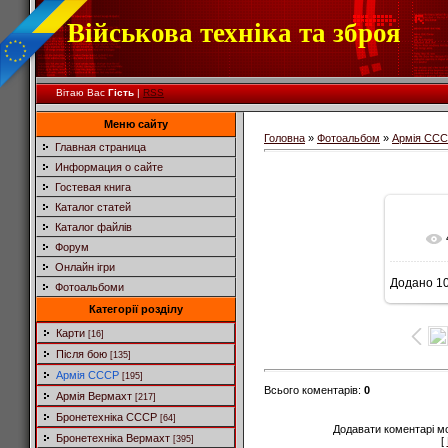
Військова техніка та зброя
Вітаю Вас
Гість
|
RSS
Меню сайту
Головна
»
Фотоальбом
»
Армія СС
Главная страница
Информация о сайте
Гостевая книга
Каталог статей
Каталог файлів
Форум
Онлайн ігри
Додано
10
Фотоальбоми
8
Категорії розділу
Карти
[16]
Після бою
[135]
Армія СССР
[195]
Всього коментарів
:
0
Армія Вермахт
[217]
Бронетехніка СССР
[64]
Додавати коментарі м
Бронетехніка Вермахт
[395]
[