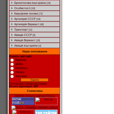
Бронетехніка інші країни
[18]
Особистості
[18]
Камуфляж техніки
[72]
Артилерія СССР
[18]
Артилерія Вермахт
[48]
Транспорт
[11]
Авіація СССР
[9]
Авіація Вермахт
[18]
Авіація інші країни
[4]
Наше опитування
Оцініть мій сайт
Відмінно
Добре
Непогано
Погано
Жахливо
Результати
|
Архів опитувань
Всього відповідей:
207
Статистика
Рейтинг лучших сайтов РУнета