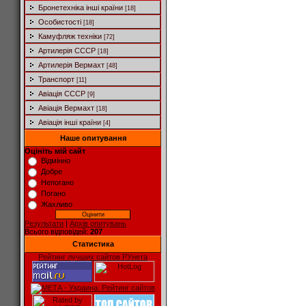
Бронетехніка інші країни
[18]
Особистості
[18]
Камуфляж техніки
[72]
Артилерія СССР
[18]
Артилерія Вермахт
[48]
Транспорт
[11]
Авіація СССР
[9]
Авіація Вермахт
[18]
Авіація інші країни
[4]
Наше опитування
Оцініть мій сайт
Відмінно
Добре
Непогано
Погано
Жахливо
Результати
|
Архів опитувань
Всього відповідей:
207
Статистика
Рейтинг лучших сайтов РУнета