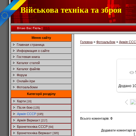
Військова техніка та зброя
Вітаю Вас
Гість
|
RSS
Меню сайту
Головна
»
Фотоальбом
»
Армія СС
Главная страница
Информация о сайте
Гостевая книга
Каталог статей
Каталог файлів
Форум
Онлайн ігри
Додано
10
Фотоальбоми
8
Категорії розділу
Карти
[16]
Після бою
[135]
Армія СССР
[195]
Всього коментарів
:
0
Армія Вермахт
[217]
Бронетехніка СССР
[64]
Додавати коментарі м
Бронетехніка Вермахт
[395]
[