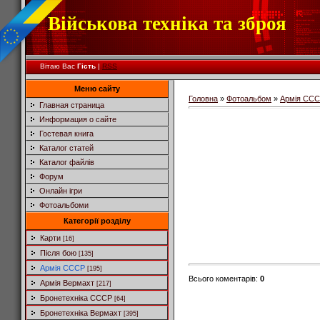
Військова техніка та зброя
Вітаю Вас
Гість
|
RSS
Меню сайту
Головна
»
Фотоальбом
»
Армія СС
Главная страница
Информация о сайте
Гостевая книга
Каталог статей
Каталог файлів
Форум
Онлайн ігри
Фотоальбоми
Категорії розділу
Карти
[16]
Після бою
[135]
Армія СССР
[195]
Всього коментарів
:
0
Армія Вермахт
[217]
Бронетехніка СССР
[64]
Бронетехніка Вермахт
[395]