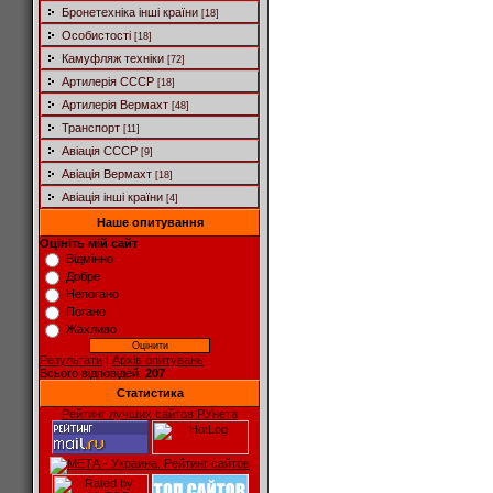
Бронетехніка інші країни
[18]
Особистості
[18]
Камуфляж техніки
[72]
Артилерія СССР
[18]
Артилерія Вермахт
[48]
Транспорт
[11]
Авіація СССР
[9]
Авіація Вермахт
[18]
Авіація інші країни
[4]
Наше опитування
Оцініть мій сайт
Відмінно
Добре
Непогано
Погано
Жахливо
Результати
|
Архів опитувань
Всього відповідей:
207
Статистика
Рейтинг лучших сайтов РУнета