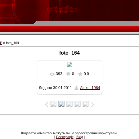
СР
» foto_164
foto_164
393
0
0.0
Додано
30.01.2011
Alexc_1984
Додавати коментарі можуть лише зареєстровані користувачі.
[
Реєстрація
|
Вхід
]