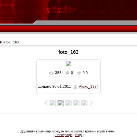
СР
» foto_163
foto_163
383
0
0.0
Додано
30.01.2011
Alexc_1984
Додавати коментарі можуть лише зареєстровані користувачі.
[
Реєстрація
|
Вхід
]