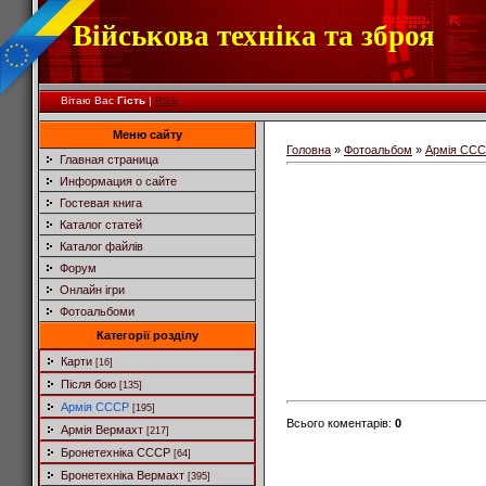
Військова техніка та зброя
Вітаю Вас
Гість
|
RSS
Меню сайту
Головна
»
Фотоальбом
»
Армія СС
Главная страница
Информация о сайте
Гостевая книга
Каталог статей
Каталог файлів
Форум
Онлайн ігри
Фотоальбоми
Категорії розділу
Карти
[16]
Після бою
[135]
Армія СССР
[195]
Всього коментарів
:
0
Армія Вермахт
[217]
Бронетехніка СССР
[64]
Бронетехніка Вермахт
[395]