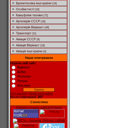
Бронетехніка інші країни
[18]
Особистості
[18]
Камуфляж техніки
[72]
Артилерія СССР
[18]
Артилерія Вермахт
[48]
Транспорт
[11]
Авіація СССР
[9]
Авіація Вермахт
[18]
Авіація інші країни
[4]
Наше опитування
Оцініть мій сайт
Відмінно
Добре
Непогано
Погано
Жахливо
Результати
|
Архів опитувань
Всього відповідей:
207
Статистика
Рейтинг лучших сайтов РУнета