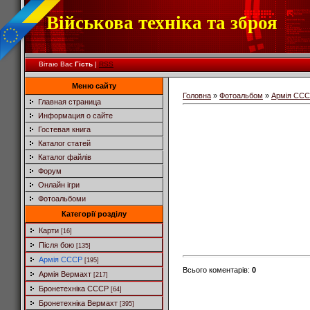
Військова техніка та зброя
Вітаю Вас
Гість
|
RSS
Меню сайту
Головна
»
Фотоальбом
»
Армія СС
Главная страница
Информация о сайте
Гостевая книга
Каталог статей
Каталог файлів
Форум
Онлайн ігри
Фотоальбоми
Категорії розділу
Карти
[16]
Після бою
[135]
Армія СССР
[195]
Всього коментарів
:
0
Армія Вермахт
[217]
Бронетехніка СССР
[64]
Бронетехніка Вермахт
[395]