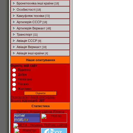
Бронетехніка інші країни
[18]
Особистості
[18]
Камуфляж техніки
[72]
Артилерія СССР
[18]
Артилерія Вермахт
[48]
Транспорт
[11]
Авіація СССР
[9]
Авіація Вермахт
[18]
Авіація інші країни
[4]
Наше опитування
Оцініть мій сайт
Відмінно
Добре
Непогано
Погано
Жахливо
Результати
|
Архів опитувань
Всього відповідей:
207
Статистика
Рейтинг лучших сайтов РУнета