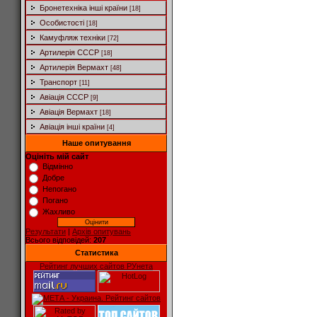
Бронетехніка інші країни
[18]
Особистості
[18]
Камуфляж техніки
[72]
Артилерія СССР
[18]
Артилерія Вермахт
[48]
Транспорт
[11]
Авіація СССР
[9]
Авіація Вермахт
[18]
Авіація інші країни
[4]
Наше опитування
Оцініть мій сайт
Відмінно
Добре
Непогано
Погано
Жахливо
Результати
|
Архів опитувань
Всього відповідей:
207
Статистика
Рейтинг лучших сайтов РУнета