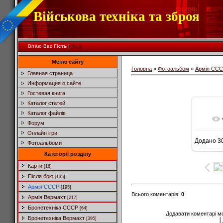
Військова техніка та зброя
Вітаю Вас
Гість
|
RSS
Меню сайту
Головна
»
Фотоальбом
»
Армія СС
Главная страница
Информация о сайте
Гостевая книга
Каталог статей
Каталог файлів
Форум
Онлайн ігри
Додано
30
Фотоальбоми
Категорії розділу
Карти
[16]
Після бою
[135]
Армія СССР
[195]
Всього коментарів
:
0
Армія Вермахт
[217]
Бронетехніка СССР
[64]
Додавати коментарі м
Бронетехніка Вермахт
[395]
[