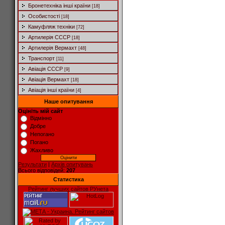
Бронетехніка інші країни
[18]
Особистості
[18]
Камуфляж техніки
[72]
Артилерія СССР
[18]
Артилерія Вермахт
[48]
Транспорт
[11]
Авіація СССР
[9]
Авіація Вермахт
[18]
Авіація інші країни
[4]
Наше опитування
Оцініть мій сайт
Відмінно
Добре
Непогано
Погано
Жахливо
Результати
|
Архів опитувань
Всього відповідей:
207
Статистика
Рейтинг лучших сайтов РУнета