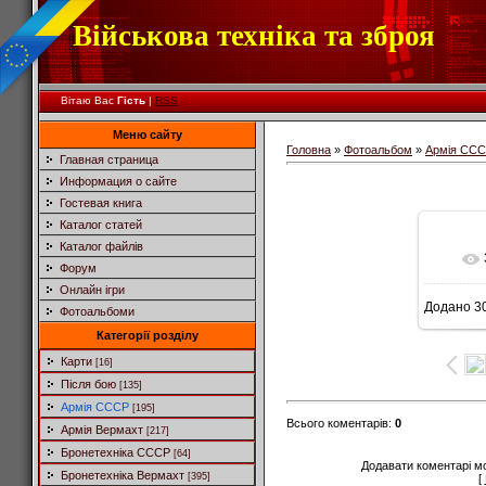
Військова техніка та зброя
Вітаю Вас
Гість
|
RSS
Меню сайту
Головна
»
Фотоальбом
»
Армія СС
Главная страница
Информация о сайте
Гостевая книга
Каталог статей
Каталог файлів
Форум
Онлайн ігри
Додано
30
Фотоальбоми
Категорії розділу
Карти
[16]
Після бою
[135]
Армія СССР
[195]
Всього коментарів
:
0
Армія Вермахт
[217]
Бронетехніка СССР
[64]
Додавати коментарі м
Бронетехніка Вермахт
[395]
[