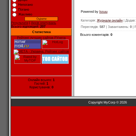
Непогано
Погано
Powered by
Issuu
Жахливо
Категорія
:
Журнали онлайн
|
Додав
Результати
|
Архів опитувань
Всього відповідей:
207
Переглядів
:
587
|
Завантажень
:
0
|
Статистика
Всього коментарів
:
0
Рейтинг лучших сайтов РУнета
Онлайн всього:
1
Гостей:
1
Користувачів:
0
Copyright MyCorp © 2026