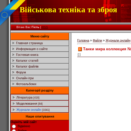
Військова техніка та зброя
Вітаю Вас
Гість
|
RSS
Меню сайту
Головна
»
Файли
»
Журнали онлайн
Главная страница
Танки мира коллекция №1
Информация о сайте
[ ]
Гостевая книга
Каталог статей
Каталог файлів
Форум
Онлайн ігри
Фотоальбоми
Категорії розділу
Література
[416]
Моделювання
[84]
Журнали онлайн
[1041]
Наше опитування
Оцініть мій сайт
Відмінно
Добре