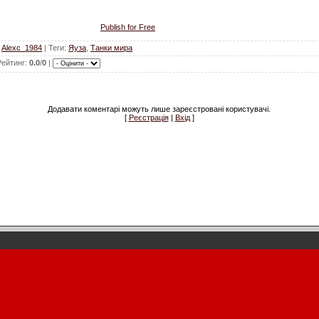
Publish for Free
:
Alexc_1984
|
Теги
:
Яуза
,
Танки мира
Рейтинг
:
0.0
/
0
|
Додавати коментарі можуть лише зареєстровані користувачі.
[
Реєстрація
|
Вхід
]